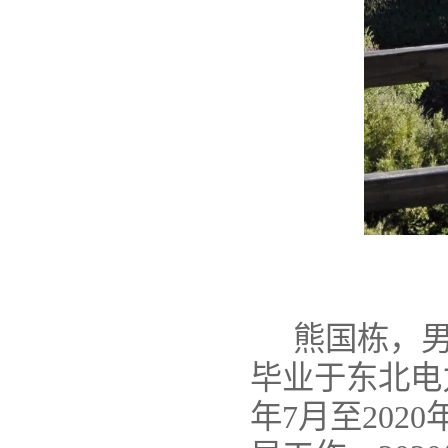
熊国栋，
毕业于东北电
年
7
月至
2020