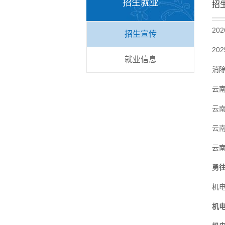
招生就业
招
2
招生宣传
2
就业信息
消
云
云
云南
云南
勇
机
机电